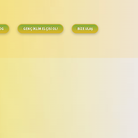
OG
GENÇ İKLİM ELÇİSİ OL!
BİZE ULAŞ